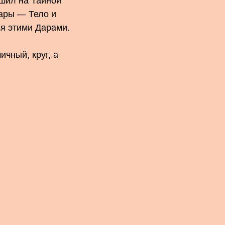
ршил на Тайной
Дары — Тело и
я этими Дарами.
ичный, круг, а