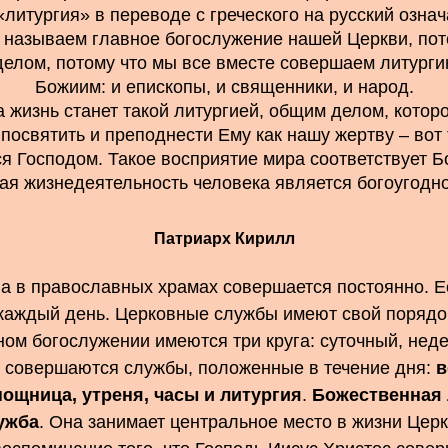
литургия» в переводе с греческого на русский озна
называем главное богослужение нашей Церкви, пот
елом, потому что мы все вместе совершаем литург
Божиим: и епископы, и священники, и народ.
а жизнь станет такой литургией, общим делом, котор
 посвятить и преподнести Ему как нашу жертву – вот
я Господом. Такое восприятие мира соответствует Б
ая жизнедеятельность человека является богоугодн
Патриарх Кирилл
а в православных храмах совершается постоянно. Ес
каждый день. Церковные службы имеют свой порядок,
ом богослужении имеются три круга: суточный, неде
совершаются службы, положенные в течение дня:
в
ощница, утреня, часы и литургия
.
Божественная 
ужба
. Она занимает центральное место в жизни Цер