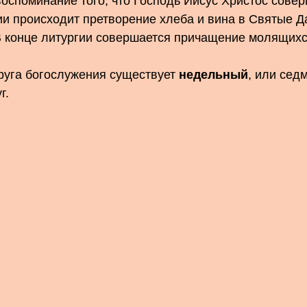
воспоминание того, что Господь Иисус Христос сове
гии происходит претворение хлеба и вина в Святые 
В конце литургии совершается причащение молящихс
круга богослужения существует
недельный
, или седм
г.