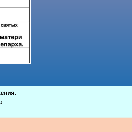
ения.
о