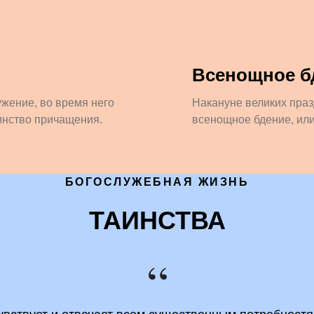
Всенощное б
жение, во время него
Накануне великих праз
инство причащения.
всенощное бдение, или
БОГОСЛУЖЕБНАЯ ЖИЗНЬ
ТАИНСТВА
“