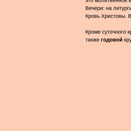
это молитвенное 
Вечери: на литур
Кровь Христовы. 
Кроме суточного 
также
годовой
кру