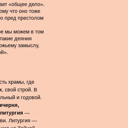
чает «общее дело».
ому что оно тоже
ию пред престолом
ое мы можем в том
 такие деяния
ожьему замыслу,
ой».
ть храмы, где
 свой строй. В
льный и годовой.
ечерня,
литургия
—
кви. Литургия —