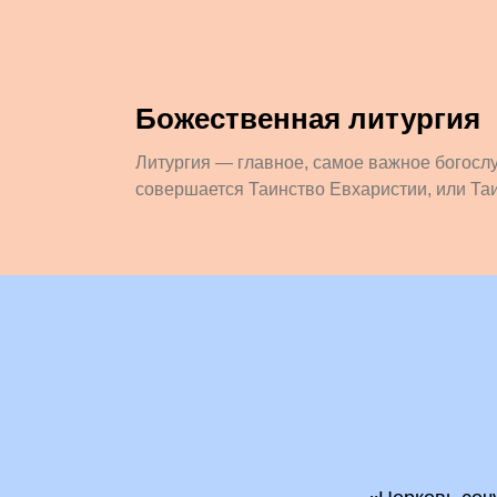
Божественная литургия
Литургия — главное, самое важное богослу
совершается Таинство Евхаристии, или Та