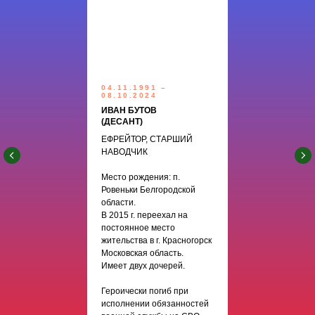
04.11.1991 –
08.10.2024
ИВАН БУТОВ
(ДЕСАНТ)
ЕФРЕЙТОР, СТАРШИЙ
НАВОДЧИК
Место рождения: п.
Ровеньки Белгородской
области.
В 2015 г. переехал на
постоянное место
жительства в г. Красногорск
Московская область.
Имеет двух дочерей.
Героически погиб при
исполнении обязанностей