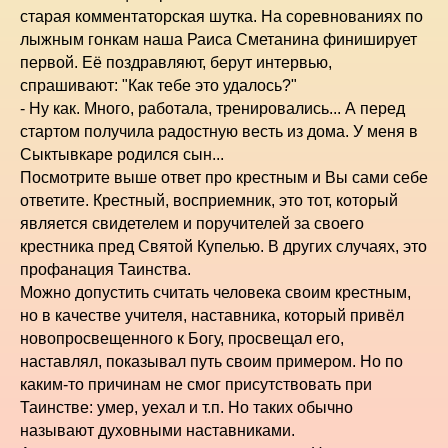
старая комментаторская шутка. На соревнованиях по
лыжным гонкам наша Раиса Сметанина финиширует
первой. Её поздравляют, берут интервью,
спрашивают: "Как тебе это удалось?"
- Ну как. Много, работала, тренировались... А перед
стартом получила радостную весть из дома. У меня в
Сыктывкаре родился сын...
Посмотрите выше ответ про крестным и Вы сами себе
ответите. Крестный, восприемник, это тот, который
является свидетелем и поручителей за своего
крестника пред Святой Купелью. В других случаях, это
профанация Таинства.
Можно допустить считать человека своим крестным,
но в качестве учителя, наставника, который привёл
новопросвещенного к Богу, просвещал его,
наставлял, показывал путь своим примером. Но по
каким-то причинам не смог присутствовать при
Таинстве: умер, уехал и т.п. Но таких обычно
называют духовными наставниками.