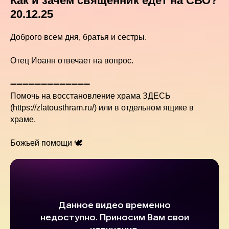
Как и зачем священник едет на СВО?
20.12.25
Доброго всем дня, братья и сестры.
Отец Иоанн отвечает на вопрос.
➖➖➖➖➖➖➖➖➖➖➖➖➖
Помочь на восстановление храма ЗДЕСЬ
(https://zlatousthram.ru/) или в отдельном ящике в
храме.
Божьей помощи 🕊